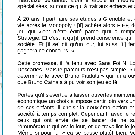
mauvaise perdante, alors il étudie la théor
spécialisées, surtout ce qui à trait aux échecs et
À 20 ans il part faire ses études à Grenoble et «
vie après le Monopoly ! [Il] achète alors FIEF,
jeu qui vient d'être édité parce qu'il a remp
Stratégie. Et c'est là qu'[il] prend conscience qu'
société. Et [il se] dit qu'un jour, lui aussi [il] fe
gagnera ce concours. »
Cette promesse, il l'a tenu avec Sans Foi Ni L
Descartes. Mais le parcours n'est pas simple, « 
déterminante avec Bruno Faidutti » qui lui a o
que Bruno Cathala à pu voir son jeu édité.
Portes qu'il s'évertue à laisser ouvertes mainten
économique un choix s'impose partir loin vers un
de ses enfants, il choisit la deuxième option e
société à temps complet. Cependant, avec le recu
ceux qui ont envie de se lancer de ne surt
rémunérateur qui est le leur, et de travailler le 
Même si pour lui « ça se passe plutôt bien. V