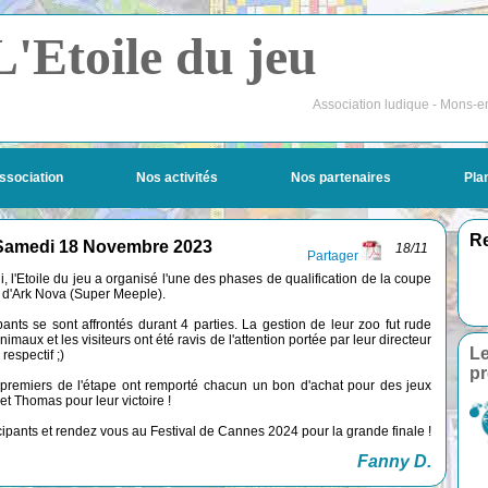
L'Etoile du jeu
Association ludique - Mons-e
ssociation
Nos activités
Nos partenaires
Pla
Re
 - Samedi 18 Novembre 2023
18/11
Partager
 l'Etoile du jeu a organisé l'une des phases de qualification de la coupe
 d'Ark Nova (Super Meeple).
pants se sont affrontés durant 4 parties. La gestion de leur zoo fut rude
nimaux et les visiteurs ont été ravis de l'attention portée par leur directeur
Le
 respectif ;)
pr
premiers de l'étape ont remporté chacun un bon d'achat pour des jeux
t Thomas pour leur victoire !
ipants et rendez vous au Festival de Cannes 2024 pour la grande finale !
Fanny D.