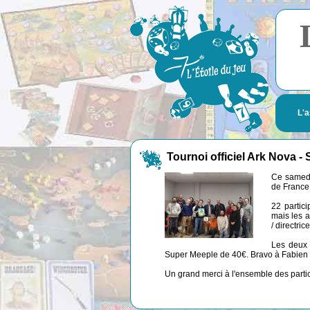
L'a
Tournoi officiel Ark Nova
Ce samedi,
de France
22 partici
mais les a
/ directrice
Les deux 
Super Meeple de 40€. Bravo à Fabien e
Un grand merci à l'ensemble des partic