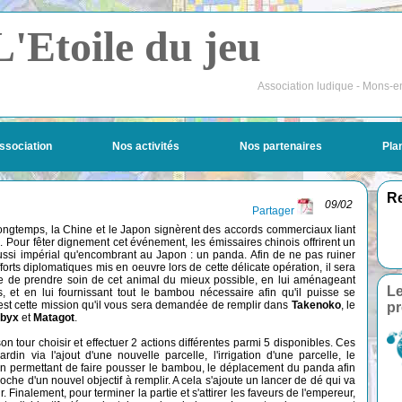
L'Etoile du jeu
Association ludique - Mons-e
ssociation
Nos activités
Nos partenaires
Pla
Re
09/02
Partager
t longtemps, la Chine et le Japon signèrent des accords commerciaux liant
. Pour fêter dignement cet événement, les émissaires chinois offrirent un
ssi impérial qu'encombrant au Japon : un panda. Afin de ne pas ruiner
fforts diplomatiques mis en oeuvre lors de cette délicate opération, il sera
e de prendre soin de cet animal du mieux possible, en lui aménageant
Le
ns, et en lui fournissant tout le bambou nécessaire afin qu'il puisse se
'est cette mission qu'il vous sera demandée de remplir dans
Takenoko
, le
pr
byx
et
Matagot
.
n tour choisir et effectuer 2 actions différentes parmi 5 disponibles. Ces
din via l'ajout d'une nouvelle parcelle, l'irrigation d'une parcelle, le
in permettant de faire pousser le bambou, le déplacement du panda afin
 pioche d'un nouvel objectif à remplir. A cela s'ajoute un lancer de dé qui va
 Finalement, pour terminer la partie et s'attirer les faveurs de l'empereur,