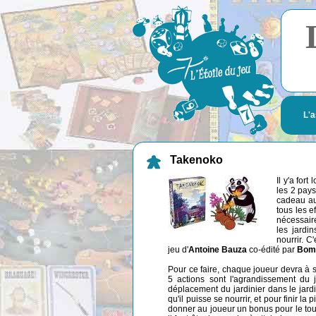
L'a
Takenoko
Il y'a for
les 2 pays
cadeau au
tous les e
nécessair
les jardi
nourrir. C
jeu d'
Antoine Bauza
co-édité par
Bom
Pour ce faire, chaque joueur devra à so
5 actions sont l'agrandissement du jar
déplacement du jardinier dans le jard
qu'il puisse se nourrir, et pour finir la
donner au joueur un bonus pour le tour.