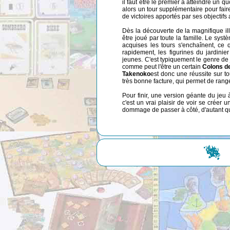
il faut être le premier à atteindre un 
alors un tour supplémentaire pour fair
de victoires apportés par ses objectifs
Dès la découverte de la magnifique ill
être joué par toute la famille. Le systè
acquises les tours s'enchaînent, ce q
rapidement, les figurines du jardinie
jeunes. C'est typiquement le genre de j
comme peut l'être un certain
Colons d
Takenoko
est donc une réussite sur t
très bonne facture, qui permet de range
Pour finir, une version géante du jeu 
c'est un vrai plaisir de voir se créer 
dommage de passer à côté, d'autant que