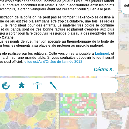
quota d'objectifs dépendant du nombre de joueur. Les autres joueurs auront
e leur preuve et combler leur retard. Chacun additionnera enfin les points
dét
 accomplis, le grand vainqueur étant naturellement celui qui en a le plus.
ustration de la boîte on ne peut pas se tromper :
Takenoko
se destine à
me de jeu est très plaisant sans être trop calculatoire, une fois les règles
ui le rend idéal pour des enfants. Le matériel très coloré le confirme
r et du panda sont de très bonne facture et plairont d'emblée aux plus
eu à sortir pour faire découvrir les jeux de plateau à des néophytes, tout
e Catane
.
ous les points de vue, mention spéciale au thermoformage de la boîte de
r tous les éléments à sa place et de protéger au mieux le matériel.
à été réalisée par les éditeurs. Cette version sera jouable à
Ludinord
, et
un jardin sur une grande table. Si vous souhaitez découvrir le jeu il serait
 c'est officiel,
le jeu est As d'Or Jeu de l'année 2012.
Cédric K.