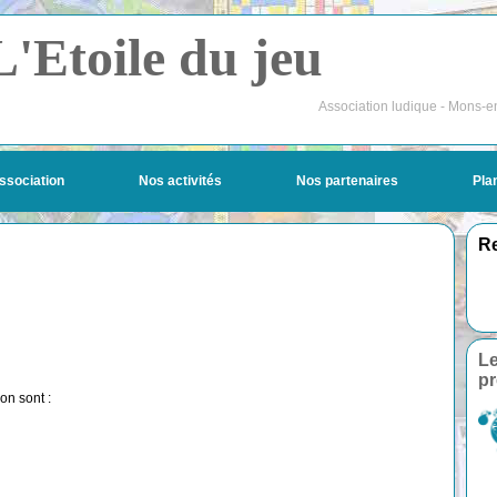
L'Etoile du jeu
Association ludique - Mons-e
ssociation
Nos activités
Nos partenaires
Pla
Re
Le
pr
on sont :